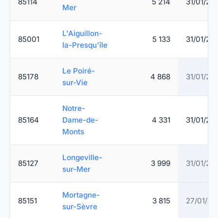
85114
5 214
31/01/20
Mer
L'Aiguillon-
85001
5 133
31/01/20
la-Presqu'île
Le Poiré-
85178
4 868
31/01/20
sur-Vie
Notre-
85164
Dame-de-
4 331
31/01/20
Monts
Longeville-
85127
3 999
31/01/20
sur-Mer
Mortagne-
85151
3 815
27/01/20
sur-Sèvre