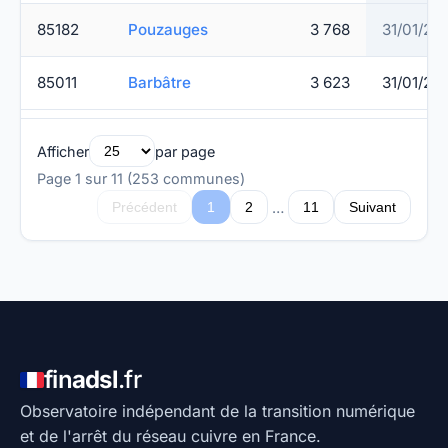
85182
Pouzauges
3 768
31/01/20
85011
Barbâtre
3 623
31/01/20
Afficher
par page
Page 1 sur 11 (253 communes)
…
Précédent
1
2
11
Suivant
fin
adsl
.fr
Observatoire indépendant de la transition numérique
et de l'arrêt du réseau cuivre en France.