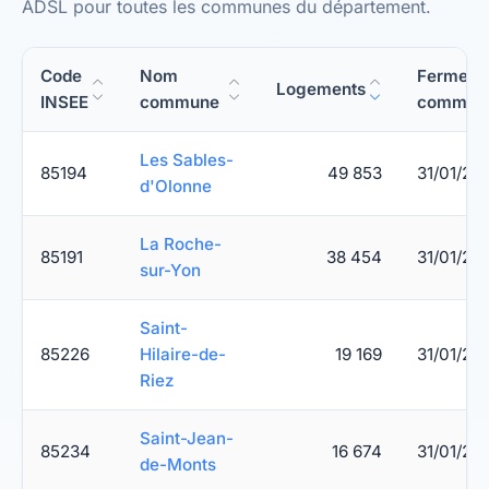
ADSL pour toutes les communes du département.
Code
Nom
Fermetu
Logements
INSEE
commune
commerc
Les Sables-
85194
49 853
31/01/20
d'Olonne
La Roche-
85191
38 454
31/01/20
sur-Yon
Saint-
85226
Hilaire-de-
19 169
31/01/20
Riez
Saint-Jean-
85234
16 674
31/01/20
de-Monts