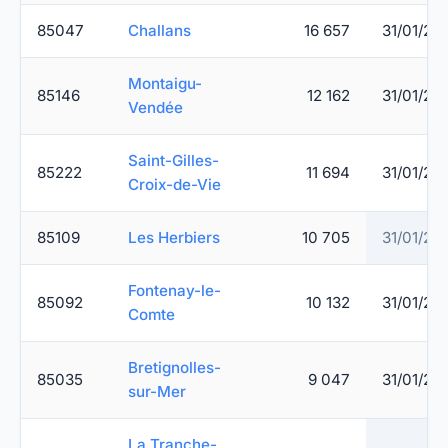
85047
Challans
16 657
31/01/20
Montaigu-
85146
12 162
31/01/20
Vendée
Saint-Gilles-
85222
11 694
31/01/20
Croix-de-Vie
85109
Les Herbiers
10 705
31/01/20
Fontenay-le-
85092
10 132
31/01/20
Comte
Bretignolles-
85035
9 047
31/01/20
sur-Mer
La Tranche-