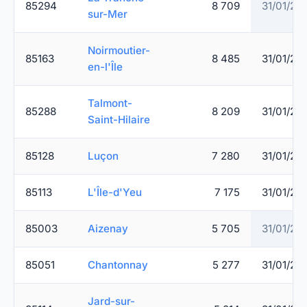
85294
8 709
31/01/20
sur-Mer
Noirmoutier-
85163
8 485
31/01/20
en-l'Île
Talmont-
85288
8 209
31/01/20
Saint-Hilaire
85128
Luçon
7 280
31/01/20
85113
L'Île-d'Yeu
7 175
31/01/20
85003
Aizenay
5 705
31/01/20
85051
Chantonnay
5 277
31/01/20
Jard-sur-