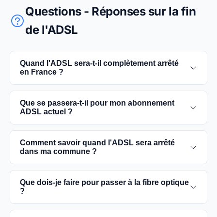
Questions - Réponses sur la fin
de l'ADSL
Quand l'ADSL sera-t-il complètement arrêté
en France ?
L'extinction complète du réseau ADSL est prévue
Que se passera-t-il pour mon abonnement
pour 2030. D'ici là, les utilisateurs sont
ADSL actuel ?
encouragés à basculer vers des connexions fibre
optique, plus rapides et fiables.
Vous pouvez continuer à utiliser votre
Comment savoir quand l'ADSL sera arrêté
abonnement ADSL jusqu'à la date de fermeture du
dans ma commune ?
réseau dans votre commune. Cependant, il est
conseillé de passer à la fibre optique dès que
Les dates précises de fermeture de l'ADSL varient
Que dois-je faire pour passer à la fibre optique
possible pour une meilleure qualité de service.
selon les communes. Vous pouvez trouver ces
?
informations sur notre site en recherchant votre
commune spécifique.
Contactez votre fournisseur d'accès à Internet