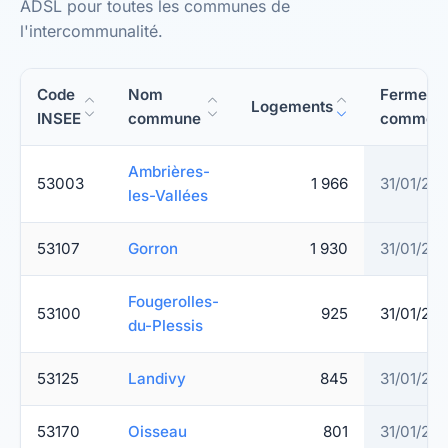
ADSL pour toutes les communes de
l'intercommunalité.
Code
Nom
Fermetur
Logements
INSEE
commune
commerc
Ambrières-
53003
1 966
31/01/20
les-Vallées
53107
Gorron
1 930
31/01/20
Fougerolles-
53100
925
31/01/20
du-Plessis
53125
Landivy
845
31/01/20
53170
Oisseau
801
31/01/20