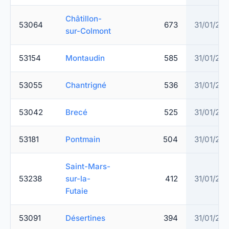
Châtillon-
53064
673
31/01/20
sur-Colmont
53154
Montaudin
585
31/01/20
53055
Chantrigné
536
31/01/20
53042
Brecé
525
31/01/20
53181
Pontmain
504
31/01/20
Saint-Mars-
53238
sur-la-
412
31/01/20
Futaie
53091
Désertines
394
31/01/20