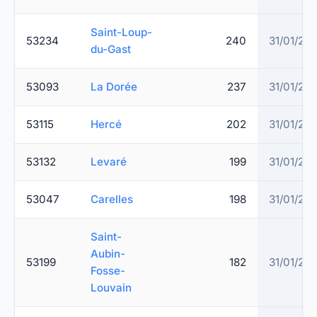
Saint-Loup-
53234
240
31/01/20
du-Gast
53093
La Dorée
237
31/01/20
53115
Hercé
202
31/01/20
53132
Levaré
199
31/01/20
53047
Carelles
198
31/01/20
Saint-
Aubin-
53199
182
31/01/20
Fosse-
Louvain