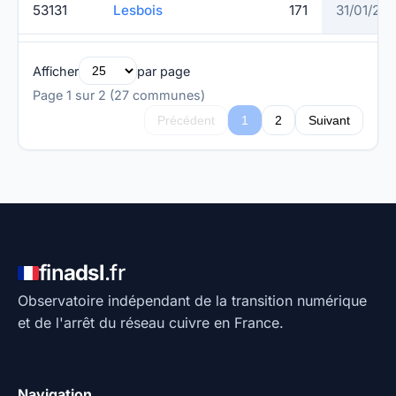
53131
Lesbois
171
31/01/20
Afficher
par page
Page 1 sur 2 (27 communes)
Précédent
1
2
Suivant
fin
adsl
.fr
Observatoire indépendant de la transition numérique
et de l'arrêt du réseau cuivre en France.
Navigation