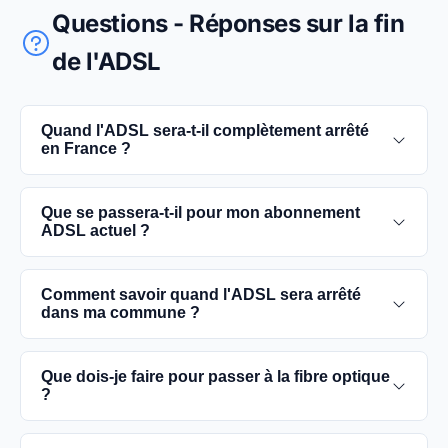
Questions - Réponses sur la fin
de l'ADSL
Quand l'ADSL sera-t-il complètement arrêté
en France ?
L'extinction complète du réseau ADSL est prévue
Que se passera-t-il pour mon abonnement
pour 2030. D'ici là, les utilisateurs sont
ADSL actuel ?
encouragés à basculer vers des connexions fibre
optique, plus rapides et fiables.
Vous pouvez continuer à utiliser votre
Comment savoir quand l'ADSL sera arrêté
abonnement ADSL jusqu'à la date de fermeture du
dans ma commune ?
réseau dans votre commune. Cependant, il est
conseillé de passer à la fibre optique dès que
Les dates précises de fermeture de l'ADSL varient
Que dois-je faire pour passer à la fibre optique
possible pour une meilleure qualité de service.
selon les communes. Vous pouvez trouver ces
?
informations sur notre site en recherchant votre
commune spécifique.
Contactez votre fournisseur d'accès à Internet