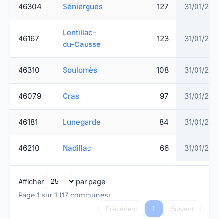
46304
Séniergues
127
31/01/202
Lentillac-
46167
123
31/01/202
du-Causse
46310
Soulomès
108
31/01/202
46079
Cras
97
31/01/202
46181
Lunegarde
84
31/01/202
46210
Nadillac
66
31/01/202
Afficher
par page
Page 1 sur 1 (17 communes)
Précédent
1
Suivant