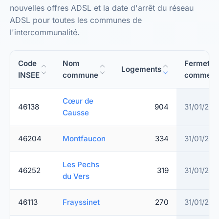
nouvelles offres ADSL et la date d'arrêt du réseau
ADSL pour toutes les communes de
l'intercommunalité.
Code
Nom
Fermetur
Logements
INSEE
commune
commerci
Cœur de
46138
904
31/01/202
Causse
46204
Montfaucon
334
31/01/202
Les Pechs
46252
319
31/01/202
du Vers
46113
Frayssinet
270
31/01/202