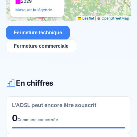
2029
Masquer la légende
Leaflet
|
©
OpenStreetMap
Fermeture technique
Fermeture commerciale
En chiffres
L'ADSL peut encore être souscrit
0
Commune concernée