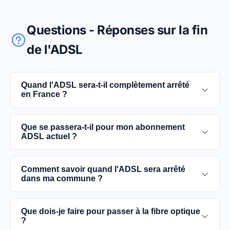
Questions - Réponses sur la fin
de l'ADSL
Quand l'ADSL sera-t-il complètement arrêté
en France ?
L'extinction complète du réseau ADSL est prévue
Que se passera-t-il pour mon abonnement
pour 2030. D'ici là, les utilisateurs sont
ADSL actuel ?
encouragés à basculer vers des connexions fibre
optique, plus rapides et fiables.
Vous pouvez continuer à utiliser votre
Comment savoir quand l'ADSL sera arrêté
abonnement ADSL jusqu'à la date de fermeture du
dans ma commune ?
réseau dans votre commune. Cependant, il est
conseillé de passer à la fibre optique dès que
Les dates précises de fermeture de l'ADSL varient
Que dois-je faire pour passer à la fibre optique
possible pour une meilleure qualité de service.
selon les communes. Vous pouvez trouver ces
?