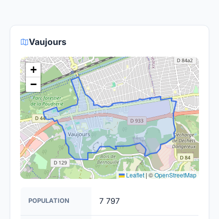
fournisseurs proposent des offres de migration
Le gouvernement et les opérateurs travaillent à
vers la fibre.
rendre la fibre optique accessible dans toute la
France. Bien que certaines zones rurales puissent
Vaujours
être plus difficiles à couvrir, l'objectif est de
fournir un accès à la fibre à la majorité des foyers
+
français d'ici 2030.
−
Leaflet
|
©
OpenStreetMap
7 797
POPULATION