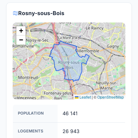
rendre la fibre optique accessible dans toute la
France. Bien que certaines zones rurales puissent
Rosny-sous-Bois
être plus difficiles à couvrir, l'objectif est de
fournir un accès à la fibre à la majorité des foyers
+
français d'ici 2030.
−
Leaflet
|
©
OpenStreetMap
46 141
POPULATION
26 943
LOGEMENTS