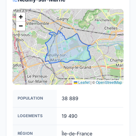
être plus difficiles à couvrir, l'objectif est de
fournir un accès à la fibre à la majorité des foyers
+
français d'ici 2030.
−
Leaflet
|
©
OpenStreetMap
38 889
POPULATION
19 490
LOGEMENTS
Île-de-France
RÉGION