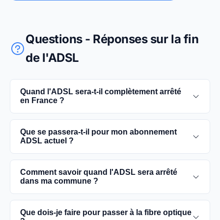
Questions - Réponses sur la fin
de l'ADSL
Quand l'ADSL sera-t-il complètement arrêté
en France ?
L'extinction complète du réseau ADSL est prévue
Que se passera-t-il pour mon abonnement
pour 2030. D'ici là, les utilisateurs sont
ADSL actuel ?
encouragés à basculer vers des connexions fibre
optique, plus rapides et fiables.
Vous pouvez continuer à utiliser votre
Comment savoir quand l'ADSL sera arrêté
abonnement ADSL jusqu'à la date de fermeture du
dans ma commune ?
réseau dans votre commune. Cependant, il est
conseillé de passer à la fibre optique dès que
Les dates précises de fermeture de l'ADSL varient
Que dois-je faire pour passer à la fibre optique
possible pour une meilleure qualité de service.
selon les communes. Vous pouvez trouver ces