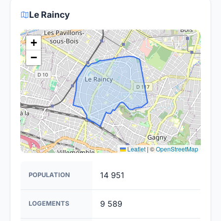
France. Bien que certaines zones rurales puissent
Le Raincy
être plus difficiles à couvrir, l'objectif est de
fournir un accès à la fibre à la majorité des foyers
+
français d'ici 2030.
−
Leaflet
|
©
OpenStreetMap
14 951
POPULATION
9 589
LOGEMENTS