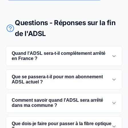
Questions - Réponses sur la fin
de l'ADSL
Quand l'ADSL sera-t-il complètement arrêté
en France ?
L'extinction complète du réseau ADSL est prévue
Que se passera-t-il pour mon abonnement
pour 2030. D'ici là, les utilisateurs sont
ADSL actuel ?
encouragés à basculer vers des connexions fibre
optique, plus rapides et fiables.
Vous pouvez continuer à utiliser votre
Comment savoir quand l'ADSL sera arrêté
abonnement ADSL jusqu'à la date de fermeture du
dans ma commune ?
réseau dans votre commune. Cependant, il est
conseillé de passer à la fibre optique dès que
Les dates précises de fermeture de l'ADSL varient
Que dois-je faire pour passer à la fibre optique
possible pour une meilleure qualité de service.
selon les communes. Vous pouvez trouver ces