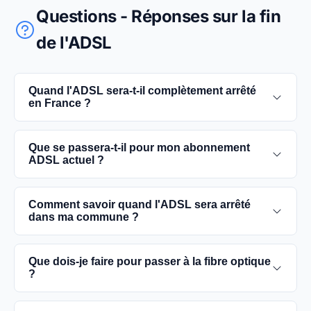
Questions - Réponses sur la fin
de l'ADSL
Quand l'ADSL sera-t-il complètement arrêté
en France ?
L'extinction complète du réseau ADSL est prévue
Que se passera-t-il pour mon abonnement
pour 2030. D'ici là, les utilisateurs sont
ADSL actuel ?
encouragés à basculer vers des connexions fibre
optique, plus rapides et fiables.
Vous pouvez continuer à utiliser votre
Comment savoir quand l'ADSL sera arrêté
abonnement ADSL jusqu'à la date de fermeture du
dans ma commune ?
réseau dans votre commune. Cependant, il est
conseillé de passer à la fibre optique dès que
Les dates précises de fermeture de l'ADSL varient
Que dois-je faire pour passer à la fibre optique
possible pour une meilleure qualité de service.
selon les communes. Vous pouvez trouver ces
?
informations sur notre site en recherchant votre
commune spécifique.
Contactez votre fournisseur d'accès à Internet