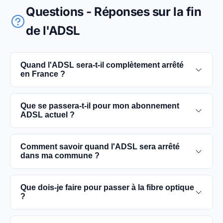
Questions - Réponses sur la fin
de l'ADSL
Quand l'ADSL sera-t-il complètement arrêté
en France ?
L'extinction complète du réseau ADSL est prévue
Que se passera-t-il pour mon abonnement
pour 2030. D'ici là, les utilisateurs sont
ADSL actuel ?
encouragés à basculer vers des connexions fibre
optique, plus rapides et fiables.
Vous pouvez continuer à utiliser votre
Comment savoir quand l'ADSL sera arrêté
abonnement ADSL jusqu'à la date de fermeture du
dans ma commune ?
réseau dans votre commune. Cependant, il est
conseillé de passer à la fibre optique dès que
Les dates précises de fermeture de l'ADSL varient
Que dois-je faire pour passer à la fibre optique
possible pour une meilleure qualité de service.
selon les communes. Vous pouvez trouver ces
?
informations sur notre site en recherchant votre
commune spécifique.
Contactez votre fournisseur d'accès à Internet