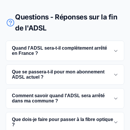
Questions - Réponses sur la fin
de l'ADSL
Quand l'ADSL sera-t-il complètement arrêté
en France ?
L'extinction complète du réseau ADSL est prévue
Que se passera-t-il pour mon abonnement
pour 2030. D'ici là, les utilisateurs sont
ADSL actuel ?
encouragés à basculer vers des connexions fibre
optique, plus rapides et fiables.
Vous pouvez continuer à utiliser votre
Comment savoir quand l'ADSL sera arrêté
abonnement ADSL jusqu'à la date de fermeture du
dans ma commune ?
réseau dans votre commune. Cependant, il est
conseillé de passer à la fibre optique dès que
Les dates précises de fermeture de l'ADSL varient
Que dois-je faire pour passer à la fibre optique
possible pour une meilleure qualité de service.
selon les communes. Vous pouvez trouver ces
?