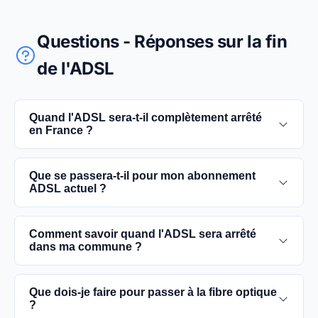
Questions - Réponses sur la fin
de l'ADSL
Quand l'ADSL sera-t-il complètement arrêté
en France ?
L'extinction complète du réseau ADSL est prévue
Que se passera-t-il pour mon abonnement
pour 2030. D'ici là, les utilisateurs sont
ADSL actuel ?
encouragés à basculer vers des connexions fibre
optique, plus rapides et fiables.
Vous pouvez continuer à utiliser votre
Comment savoir quand l'ADSL sera arrêté
abonnement ADSL jusqu'à la date de fermeture du
dans ma commune ?
réseau dans votre commune. Cependant, il est
conseillé de passer à la fibre optique dès que
Les dates précises de fermeture de l'ADSL varient
Que dois-je faire pour passer à la fibre optique
possible pour une meilleure qualité de service.
selon les communes. Vous pouvez trouver ces
?