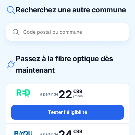
Recherchez une autre commune
Passez à la fibre optique dès
maintenant
22
€99
à partir de
/mois
Tester l'éligibilité
24
€99
à partir de