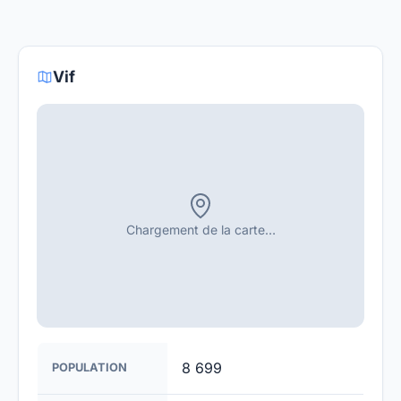
fournisseurs proposent des offres de migration
Le gouvernement et les opérateurs travaillent à
vers la fibre.
rendre la fibre optique accessible dans toute la
France. Bien que certaines zones rurales puissent
Vif
être plus difficiles à couvrir, l'objectif est de
fournir un accès à la fibre à la majorité des foyers
français d'ici 2030.
Chargement de la carte…
8 699
POPULATION