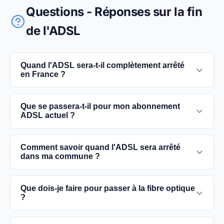
Questions - Réponses sur la fin
de l'ADSL
Quand l'ADSL sera-t-il complètement arrêté
en France ?
L'extinction complète du réseau ADSL est prévue
Que se passera-t-il pour mon abonnement
pour 2030. D'ici là, les utilisateurs sont
ADSL actuel ?
encouragés à basculer vers des connexions fibre
optique, plus rapides et fiables.
Vous pouvez continuer à utiliser votre
Comment savoir quand l'ADSL sera arrêté
abonnement ADSL jusqu'à la date de fermeture du
dans ma commune ?
réseau dans votre commune. Cependant, il est
conseillé de passer à la fibre optique dès que
Les dates précises de fermeture de l'ADSL varient
Que dois-je faire pour passer à la fibre optique
possible pour une meilleure qualité de service.
selon les communes. Vous pouvez trouver ces
?
informations sur notre site en recherchant votre
commune spécifique.
Contactez votre fournisseur d'accès à Internet