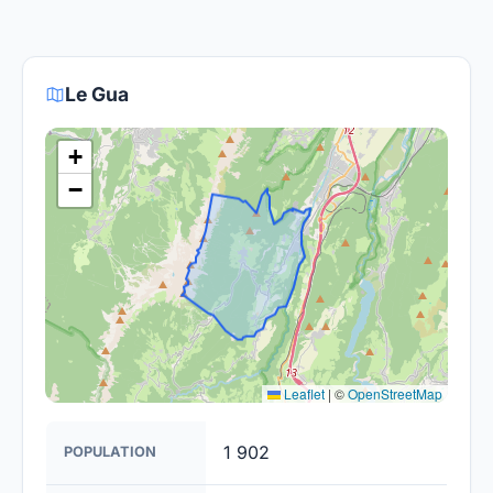
fournisseurs proposent des offres de migration
Le gouvernement et les opérateurs travaillent à
vers la fibre.
rendre la fibre optique accessible dans toute la
France. Bien que certaines zones rurales puissent
Le Gua
être plus difficiles à couvrir, l'objectif est de
fournir un accès à la fibre à la majorité des foyers
+
français d'ici 2030.
−
Leaflet
|
©
OpenStreetMap
1 902
POPULATION