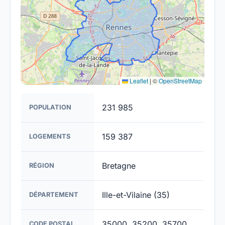
Leaflet
|
©
OpenStreetMap
231 985
POPULATION
159 387
LOGEMENTS
Bretagne
RÉGION
Ille-et-Vilaine (35)
DÉPARTEMENT
35000, 35200, 35700
CODE POSTAL