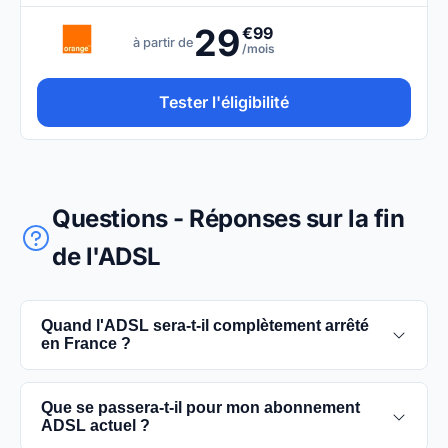
29
€99
à partir de
/mois
Tester l'éligibilité
Questions - Réponses sur la fin
de l'ADSL
Quand l'ADSL sera-t-il complètement arrêté
en France ?
L'extinction complète du réseau ADSL est prévue
Que se passera-t-il pour mon abonnement
pour 2030. D'ici là, les utilisateurs sont
ADSL actuel ?
encouragés à basculer vers des connexions fibre