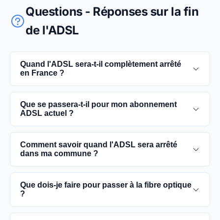
Questions - Réponses sur la fin
de l'ADSL
Quand l'ADSL sera-t-il complètement arrêté
en France ?
L'extinction complète du réseau ADSL est prévue
Que se passera-t-il pour mon abonnement
pour 2030. D'ici là, les utilisateurs sont
ADSL actuel ?
encouragés à basculer vers des connexions fibre
optique, plus rapides et fiables.
Vous pouvez continuer à utiliser votre
Comment savoir quand l'ADSL sera arrêté
abonnement ADSL jusqu'à la date de fermeture du
dans ma commune ?
réseau dans votre commune. Cependant, il est
conseillé de passer à la fibre optique dès que
Les dates précises de fermeture de l'ADSL varient
Que dois-je faire pour passer à la fibre optique
possible pour une meilleure qualité de service.
selon les communes. Vous pouvez trouver ces
?
informations sur notre site en recherchant votre
commune spécifique.
Contactez votre fournisseur d'accès à Internet