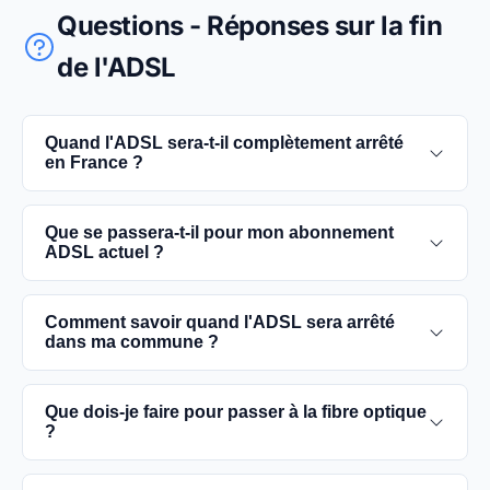
Questions - Réponses sur la fin
de l'ADSL
Quand l'ADSL sera-t-il complètement arrêté
en France ?
L'extinction complète du réseau ADSL est prévue
Que se passera-t-il pour mon abonnement
pour 2030. D'ici là, les utilisateurs sont
ADSL actuel ?
encouragés à basculer vers des connexions fibre
optique, plus rapides et fiables.
Vous pouvez continuer à utiliser votre
Comment savoir quand l'ADSL sera arrêté
abonnement ADSL jusqu'à la date de fermeture du
dans ma commune ?
réseau dans votre commune. Cependant, il est
conseillé de passer à la fibre optique dès que
Les dates précises de fermeture de l'ADSL varient
Que dois-je faire pour passer à la fibre optique
possible pour une meilleure qualité de service.
selon les communes. Vous pouvez trouver ces
?
informations sur notre site en recherchant votre
commune spécifique.
Contactez votre fournisseur d'accès à Internet