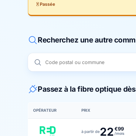
Passée
Recherchez une autre com
Passez à la fibre optique dè
OPÉRATEUR
PRIX
22
€99
à partir de
/mois