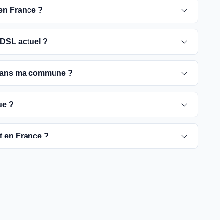
 en France ?
 pour 2030. D'ici là, les utilisateurs sont
DSL actuel ?
e optique, plus rapides et fiables.
ement ADSL jusqu'à la date de fermeture du réseau
 dans ma commune ?
é de passer à la fibre optique dès que possible pour
rient selon les communes. Vous pouvez trouver ces
ue ?
tre commune spécifique.
pour vérifier la disponibilité de la fibre dans votre
ut en France ?
es fournisseurs proposent des offres de migration vers
à rendre la fibre optique accessible dans toute la
t être plus difficiles à couvrir, l'objectif est de
yers français d'ici 2030.