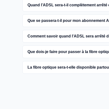
Quand l'ADSL sera-t-il complètement arrêté
L'extinction complète du réseau ADSL est prévue
Que se passera-t-il pour mon abonnement A
encouragés à basculer vers des connexions fibr
Vous pouvez continuer à utiliser votre abonn
Comment savoir quand l'ADSL sera arrêté
dans votre commune. Cependant, il est conseill
une meilleure qualité de service.
Les dates précises de fermeture de l'ADSL va
Que dois-je faire pour passer à la fibre optiq
informations sur notre site en recherchant vo
Contactez votre fournisseur d'accès à Internet 
La fibre optique sera-t-elle disponible parto
région et planifier l'installation. La plupart d
la fibre.
Le gouvernement et les opérateurs travaillent 
France. Bien que certaines zones rurales puissen
fournir un accès à la fibre à la majorité des fo