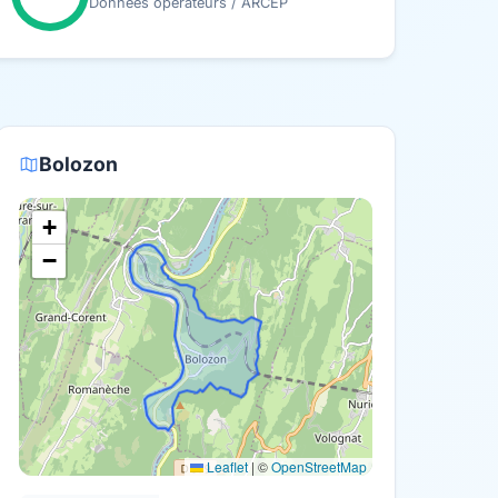
Données opérateurs / ARCEP
Bolozon
+
−
Leaflet
|
©
OpenStreetMap