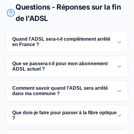
Questions - Réponses sur la fin
de l'ADSL
Quand l'ADSL sera-t-il complètement arrêté
en France ?
L'extinction complète du réseau ADSL est prévue
Que se passera-t-il pour mon abonnement
pour 2030. D'ici là, les utilisateurs sont
ADSL actuel ?
encouragés à basculer vers des connexions fibre
optique, plus rapides et fiables.
Vous pouvez continuer à utiliser votre
Comment savoir quand l'ADSL sera arrêté
abonnement ADSL jusqu'à la date de fermeture du
dans ma commune ?
réseau dans votre commune. Cependant, il est
conseillé de passer à la fibre optique dès que
Les dates précises de fermeture de l'ADSL varient
Que dois-je faire pour passer à la fibre optique
possible pour une meilleure qualité de service.
selon les communes. Vous pouvez trouver ces
?
informations sur notre site en recherchant votre
commune spécifique.
Contactez votre fournisseur d'accès à Internet