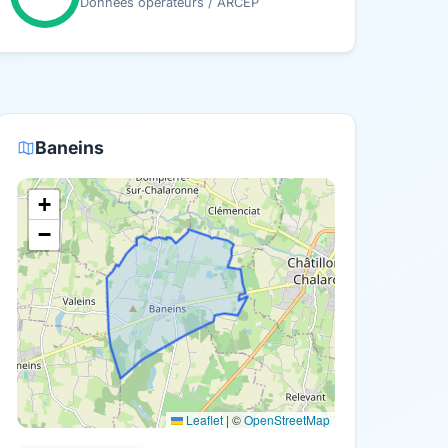
Données opérateurs / ARCEP
Baneins
+
−
Leaflet
|
©
OpenStreetMap