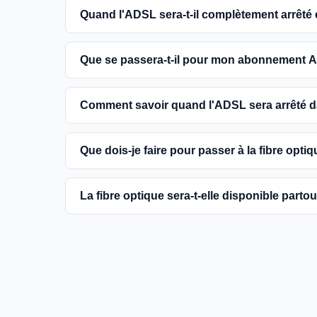
Quand l'ADSL sera-t-il complètement arrêté
L'extinction complète du réseau ADSL est prévue
Que se passera-t-il pour mon abonnement A
encouragés à basculer vers des connexions fibr
Vous pouvez continuer à utiliser votre abonn
Comment savoir quand l'ADSL sera arrêté
dans votre commune. Cependant, il est conseill
une meilleure qualité de service.
Les dates précises de fermeture de l'ADSL va
Que dois-je faire pour passer à la fibre optiq
informations sur notre site en recherchant vo
Contactez votre fournisseur d'accès à Internet 
La fibre optique sera-t-elle disponible parto
région et planifier l'installation. La plupart d
la fibre.
Le gouvernement et les opérateurs travaillent 
France. Bien que certaines zones rurales puissen
fournir un accès à la fibre à la majorité des fo