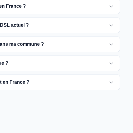
 en France ?
 pour 2030. D'ici là, les utilisateurs sont
DSL actuel ?
e optique, plus rapides et fiables.
ement ADSL jusqu'à la date de fermeture du réseau
 dans ma commune ?
é de passer à la fibre optique dès que possible pour
rient selon les communes. Vous pouvez trouver ces
ue ?
tre commune spécifique.
pour vérifier la disponibilité de la fibre dans votre
ut en France ?
es fournisseurs proposent des offres de migration vers
à rendre la fibre optique accessible dans toute la
t être plus difficiles à couvrir, l'objectif est de
yers français d'ici 2030.