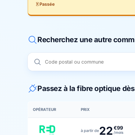
Passée
Recherchez une autre com
Passez à la fibre optique dè
OPÉRATEUR
PRIX
22
€99
à partir de
/mois