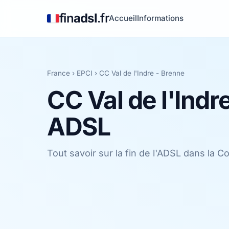
fin
adsl
.fr
Accueil
Informations
France
›
EPCI
›
CC Val de l'Indre - Brenne
CC Val de l'Indr
ADSL
Tout savoir sur la fin de l'ADSL dans 