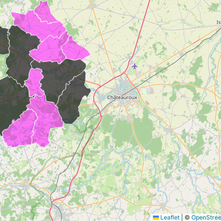
Leaflet
|
©
OpenStre