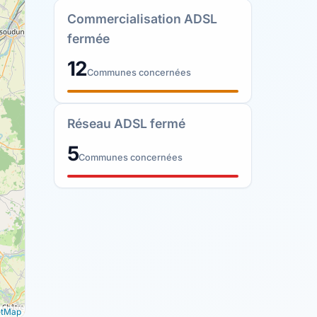
Commercialisation ADSL
fermée
12
Communes concernées
Réseau ADSL fermé
5
Communes concernées
etMap