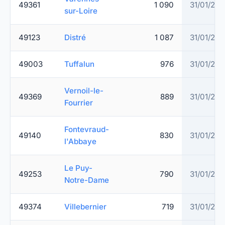
49361
1 090
31/01/20
sur-Loire
49123
Distré
1 087
31/01/20
49003
Tuffalun
976
31/01/20
Vernoil-le-
49369
889
31/01/20
Fourrier
Fontevraud-
49140
830
31/01/20
l'Abbaye
Le Puy-
49253
790
31/01/20
Notre-Dame
49374
Villebernier
719
31/01/20