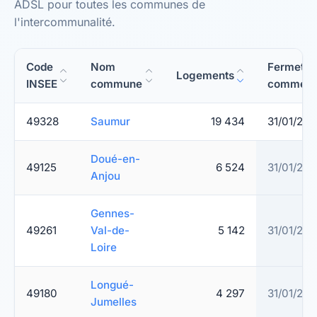
ADSL pour toutes les communes de
l'intercommunalité.
Code
Nom
Fermetur
Logements
INSEE
commune
commerci
49328
Saumur
19 434
31/01/20
Doué-en-
49125
6 524
31/01/20
Anjou
Gennes-
49261
Val-de-
5 142
31/01/20
Loire
Longué-
49180
4 297
31/01/20
Jumelles