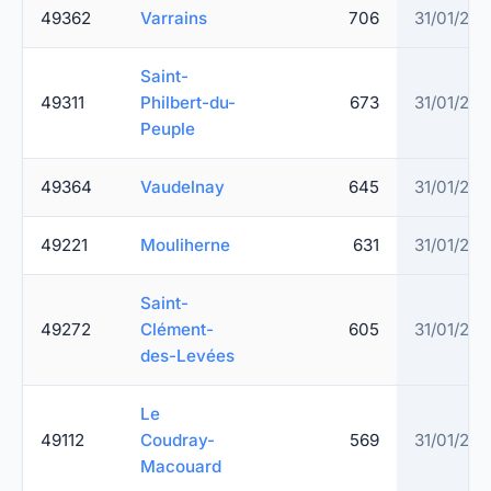
49362
Varrains
706
31/01/20
Saint-
49311
Philbert-du-
673
31/01/20
Peuple
49364
Vaudelnay
645
31/01/20
49221
Mouliherne
631
31/01/20
Saint-
49272
Clément-
605
31/01/20
des-Levées
Le
49112
Coudray-
569
31/01/20
Macouard