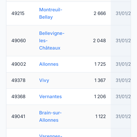
Montreuil-
49215
2 666
31/01/20
Bellay
Bellevigne-
49060
les-
2 048
31/01/20
Châteaux
49002
Allonnes
1 725
31/01/20
49378
Vivy
1 367
31/01/20
49368
Vernantes
1 206
31/01/20
Brain-sur-
49041
1 122
31/01/20
Allonnes
Varennes-