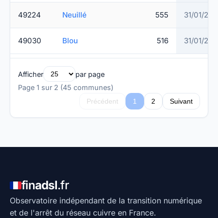
49224
Neuillé
555
31/01/20
49030
Blou
516
31/01/20
Afficher
par page
Page 1 sur 2 (45 communes)
Précédent
1
2
Suivant
fin
adsl
.fr
Observatoire indépendant de la transition numérique
et de l'arrêt du réseau cuivre en France.