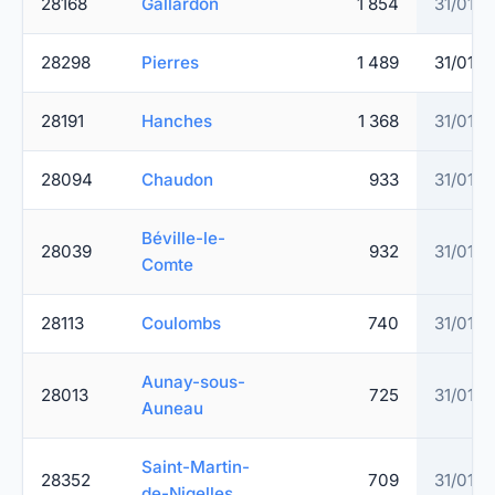
28168
Gallardon
1 854
31/01/2
28298
Pierres
1 489
31/01/2
28191
Hanches
1 368
31/01/2
28094
Chaudon
933
31/01/2
Béville-le-
28039
932
31/01/2
Comte
28113
Coulombs
740
31/01/2
Aunay-sous-
28013
725
31/01/2
Auneau
Saint-Martin-
28352
709
31/01/2
de-Nigelles