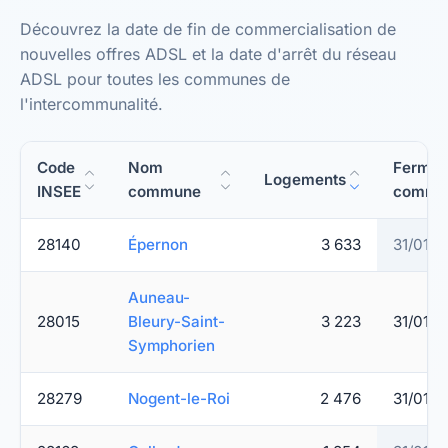
Découvrez la date de fin de commercialisation de
nouvelles offres ADSL et la date d'arrêt du réseau
ADSL pour toutes les communes de
l'intercommunalité.
Code
Nom
Fermet
Logements
INSEE
commune
commer
28140
Épernon
3 633
31/01/2
Auneau-
28015
Bleury-Saint-
3 223
31/01/2
Symphorien
28279
Nogent-le-Roi
2 476
31/01/2