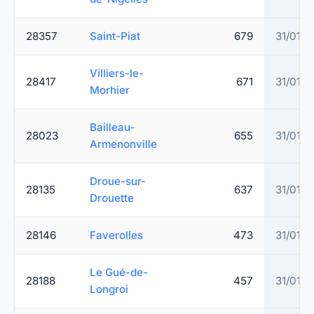
28357
Saint-Piat
679
31/01/2
Villiers-le-
28417
671
31/01/2
Morhier
Bailleau-
28023
655
31/01/2
Armenonville
Droue-sur-
28135
637
31/01/2
Drouette
28146
Faverolles
473
31/01/2
Le Gué-de-
28188
457
31/01/2
Longroi