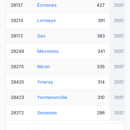
28137
Écrosnes
427
31/01/2
28213
Lormaye
391
31/01/2
28172
Gas
383
31/01/2
28249
Mévoisins
341
31/01/2
28275
Néron
335
31/01/2
28425
Ymeray
314
31/01/2
28423
Yermenonville
310
31/01/2
28372
Senantes
286
31/01/2