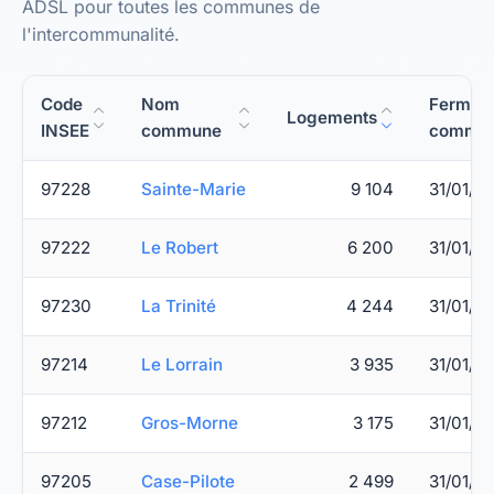
ADSL pour toutes les communes de
l'intercommunalité.
Code
Nom
Fermet
Logements
INSEE
commune
commer
97228
Sainte-Marie
9 104
31/01/2
97222
Le Robert
6 200
31/01/2
97230
La Trinité
4 244
31/01/2
97214
Le Lorrain
3 935
31/01/2
97212
Gros-Morne
3 175
31/01/2
97205
Case-Pilote
2 499
31/01/2