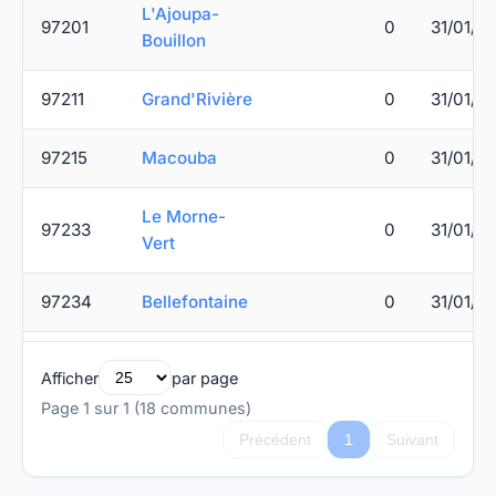
L'Ajoupa-
97201
0
31/01/2
Bouillon
97211
Grand'Rivière
0
31/01/2
97215
Macouba
0
31/01/2
Le Morne-
97233
0
31/01/2
Vert
97234
Bellefontaine
0
31/01/2
Afficher
par page
Page 1 sur 1 (18 communes)
Précédent
1
Suivant