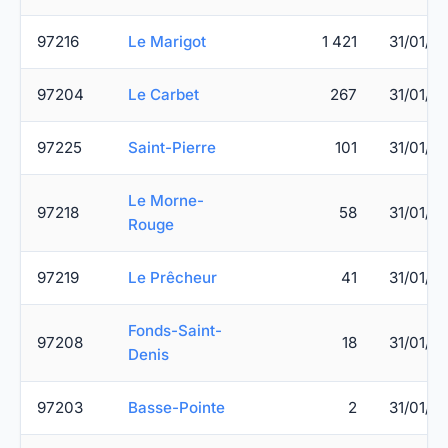
97216
Le Marigot
1 421
31/01/2
97204
Le Carbet
267
31/01/2
97225
Saint-Pierre
101
31/01/2
Le Morne-
97218
58
31/01/2
Rouge
97219
Le Prêcheur
41
31/01/2
Fonds-Saint-
97208
18
31/01/2
Denis
97203
Basse-Pointe
2
31/01/2