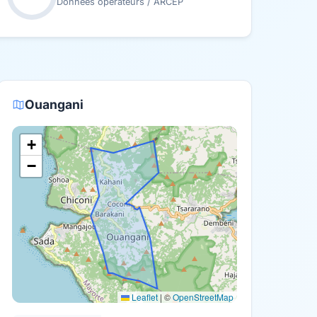
Données opérateurs / ARCEP
Ouangani
+
−
Leaflet
|
©
OpenStreetMap