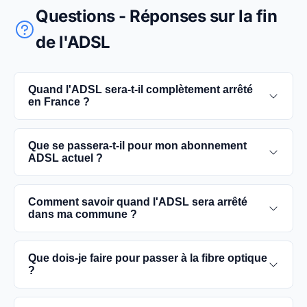
Questions - Réponses sur la fin
de l'ADSL
Quand l'ADSL sera-t-il complètement arrêté
en France ?
L'extinction complète du réseau ADSL est prévue
Que se passera-t-il pour mon abonnement
pour 2030. D'ici là, les utilisateurs sont
ADSL actuel ?
encouragés à basculer vers des connexions fibre
optique, plus rapides et fiables.
Vous pouvez continuer à utiliser votre
Comment savoir quand l'ADSL sera arrêté
abonnement ADSL jusqu'à la date de fermeture du
dans ma commune ?
réseau dans votre commune. Cependant, il est
conseillé de passer à la fibre optique dès que
Les dates précises de fermeture de l'ADSL varient
Que dois-je faire pour passer à la fibre optique
possible pour une meilleure qualité de service.
selon les communes. Vous pouvez trouver ces
?
informations sur notre site en recherchant votre
commune spécifique.
Contactez votre fournisseur d'accès à Internet