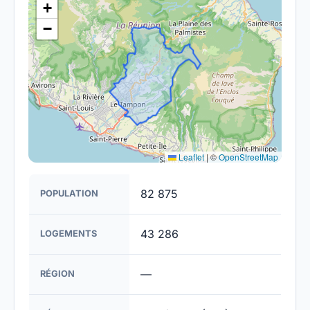
+
français d'ici 2030.
−
Leaflet
|
©
OpenStreetMap
82 875
POPULATION
43 286
LOGEMENTS
—
RÉGION