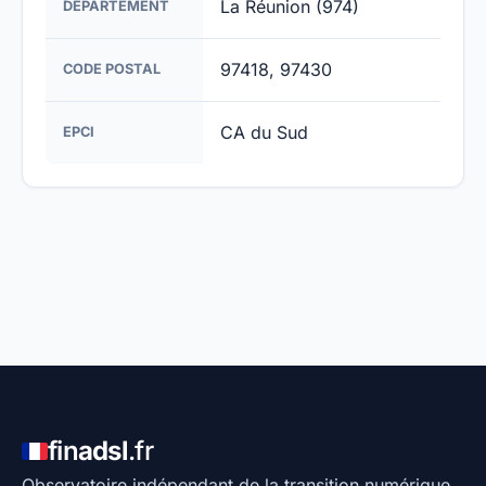
La Réunion (974)
DÉPARTEMENT
97418, 97430
CODE POSTAL
CA du Sud
EPCI
fin
adsl
.fr
Observatoire indépendant de la transition numérique