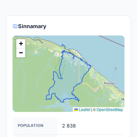
fournisseurs proposent des offres de migration
Le gouvernement et les opérateurs travaillent à
vers la fibre.
rendre la fibre optique accessible dans toute la
France. Bien que certaines zones rurales puissent
Sinnamary
être plus difficiles à couvrir, l'objectif est de
fournir un accès à la fibre à la majorité des foyers
+
français d'ici 2030.
−
Leaflet
|
©
OpenStreetMap
2 838
POPULATION