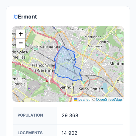
vers la fibre.
rendre la fibre optique accessible dans toute la
France. Bien que certaines zones rurales puissent
Ermont
être plus difficiles à couvrir, l'objectif est de
fournir un accès à la fibre à la majorité des foyers
+
français d'ici 2030.
−
Leaflet
|
©
OpenStreetMap
29 368
POPULATION
14 902
LOGEMENTS