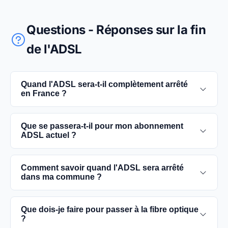
Questions - Réponses sur la fin
de l'ADSL
Quand l'ADSL sera-t-il complètement arrêté
en France ?
L'extinction complète du réseau ADSL est prévue
Que se passera-t-il pour mon abonnement
pour 2030. D'ici là, les utilisateurs sont
ADSL actuel ?
encouragés à basculer vers des connexions fibre
optique, plus rapides et fiables.
Vous pouvez continuer à utiliser votre
Comment savoir quand l'ADSL sera arrêté
abonnement ADSL jusqu'à la date de fermeture du
dans ma commune ?
réseau dans votre commune. Cependant, il est
conseillé de passer à la fibre optique dès que
Les dates précises de fermeture de l'ADSL varient
Que dois-je faire pour passer à la fibre optique
possible pour une meilleure qualité de service.
selon les communes. Vous pouvez trouver ces
?