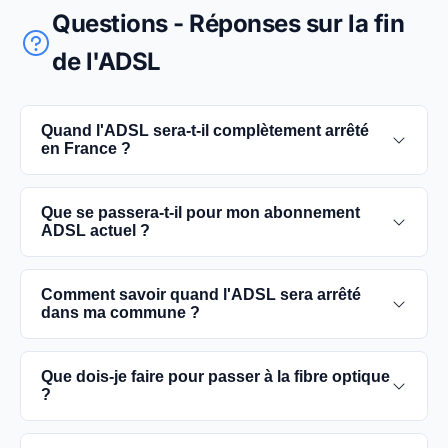
Questions - Réponses sur la fin
de l'ADSL
Quand l'ADSL sera-t-il complètement arrêté
en France ?
L'extinction complète du réseau ADSL est prévue
Que se passera-t-il pour mon abonnement
pour 2030. D'ici là, les utilisateurs sont
ADSL actuel ?
encouragés à basculer vers des connexions fibre
optique, plus rapides et fiables.
Vous pouvez continuer à utiliser votre
Comment savoir quand l'ADSL sera arrêté
abonnement ADSL jusqu'à la date de fermeture du
dans ma commune ?
réseau dans votre commune. Cependant, il est
conseillé de passer à la fibre optique dès que
Les dates précises de fermeture de l'ADSL varient
Que dois-je faire pour passer à la fibre optique
possible pour une meilleure qualité de service.
selon les communes. Vous pouvez trouver ces
?
informations sur notre site en recherchant votre
commune spécifique.
Contactez votre fournisseur d'accès à Internet