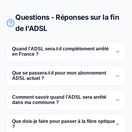
Questions - Réponses sur la fin
de l'ADSL
Quand l'ADSL sera-t-il complètement arrêté
en France ?
L'extinction complète du réseau ADSL est prévue
Que se passera-t-il pour mon abonnement
pour 2030. D'ici là, les utilisateurs sont
ADSL actuel ?
encouragés à basculer vers des connexions fibre
optique, plus rapides et fiables.
Vous pouvez continuer à utiliser votre
Comment savoir quand l'ADSL sera arrêté
abonnement ADSL jusqu'à la date de fermeture du
dans ma commune ?
réseau dans votre commune. Cependant, il est
conseillé de passer à la fibre optique dès que
Les dates précises de fermeture de l'ADSL varient
Que dois-je faire pour passer à la fibre optique
possible pour une meilleure qualité de service.
selon les communes. Vous pouvez trouver ces
?