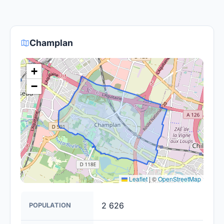
fournisseurs proposent des offres de migration
Le gouvernement et les opérateurs travaillent à
vers la fibre.
rendre la fibre optique accessible dans toute la
France. Bien que certaines zones rurales puissent
Champlan
être plus difficiles à couvrir, l'objectif est de
fournir un accès à la fibre à la majorité des foyers
+
français d'ici 2030.
−
Leaflet
|
©
OpenStreetMap
2 626
POPULATION