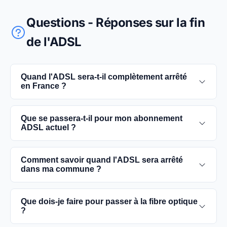
Questions - Réponses sur la fin
de l'ADSL
Quand l'ADSL sera-t-il complètement arrêté
en France ?
L'extinction complète du réseau ADSL est prévue
Que se passera-t-il pour mon abonnement
pour 2030. D'ici là, les utilisateurs sont
ADSL actuel ?
encouragés à basculer vers des connexions fibre
optique, plus rapides et fiables.
Vous pouvez continuer à utiliser votre
Comment savoir quand l'ADSL sera arrêté
abonnement ADSL jusqu'à la date de fermeture du
dans ma commune ?
réseau dans votre commune. Cependant, il est
conseillé de passer à la fibre optique dès que
Les dates précises de fermeture de l'ADSL varient
Que dois-je faire pour passer à la fibre optique
possible pour une meilleure qualité de service.
selon les communes. Vous pouvez trouver ces
?
informations sur notre site en recherchant votre