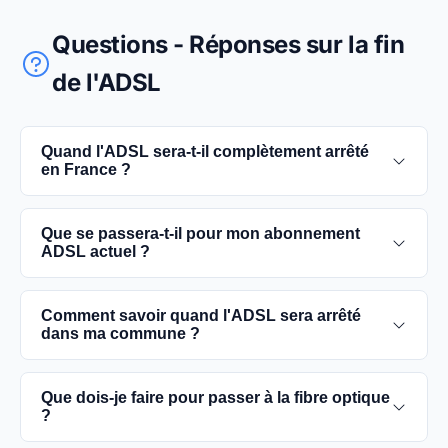
Questions - Réponses sur la fin
de l'ADSL
Quand l'ADSL sera-t-il complètement arrêté
en France ?
L'extinction complète du réseau ADSL est prévue
Que se passera-t-il pour mon abonnement
pour 2030. D'ici là, les utilisateurs sont
ADSL actuel ?
encouragés à basculer vers des connexions fibre
optique, plus rapides et fiables.
Vous pouvez continuer à utiliser votre
Comment savoir quand l'ADSL sera arrêté
abonnement ADSL jusqu'à la date de fermeture du
dans ma commune ?
réseau dans votre commune. Cependant, il est
conseillé de passer à la fibre optique dès que
Les dates précises de fermeture de l'ADSL varient
Que dois-je faire pour passer à la fibre optique
possible pour une meilleure qualité de service.
selon les communes. Vous pouvez trouver ces
?
informations sur notre site en recherchant votre