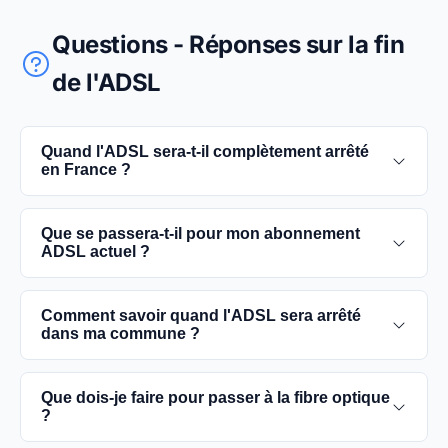
Questions - Réponses sur la fin
de l'ADSL
Quand l'ADSL sera-t-il complètement arrêté
en France ?
L'extinction complète du réseau ADSL est prévue
Que se passera-t-il pour mon abonnement
pour 2030. D'ici là, les utilisateurs sont
ADSL actuel ?
encouragés à basculer vers des connexions fibre
optique, plus rapides et fiables.
Vous pouvez continuer à utiliser votre
Comment savoir quand l'ADSL sera arrêté
abonnement ADSL jusqu'à la date de fermeture du
dans ma commune ?
réseau dans votre commune. Cependant, il est
conseillé de passer à la fibre optique dès que
Les dates précises de fermeture de l'ADSL varient
Que dois-je faire pour passer à la fibre optique
possible pour une meilleure qualité de service.
selon les communes. Vous pouvez trouver ces
?
informations sur notre site en recherchant votre