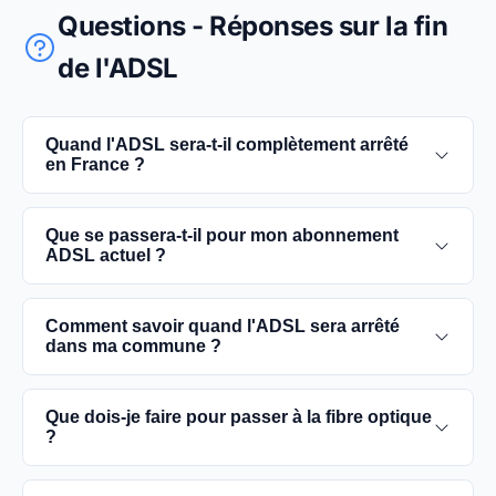
Questions - Réponses sur la fin
de l'ADSL
Quand l'ADSL sera-t-il complètement arrêté
en France ?
L'extinction complète du réseau ADSL est prévue
Que se passera-t-il pour mon abonnement
pour 2030. D'ici là, les utilisateurs sont
ADSL actuel ?
encouragés à basculer vers des connexions fibre
optique, plus rapides et fiables.
Vous pouvez continuer à utiliser votre
Comment savoir quand l'ADSL sera arrêté
abonnement ADSL jusqu'à la date de fermeture du
dans ma commune ?
réseau dans votre commune. Cependant, il est
conseillé de passer à la fibre optique dès que
Les dates précises de fermeture de l'ADSL varient
Que dois-je faire pour passer à la fibre optique
possible pour une meilleure qualité de service.
selon les communes. Vous pouvez trouver ces
?
informations sur notre site en recherchant votre
commune spécifique.
Contactez votre fournisseur d'accès à Internet