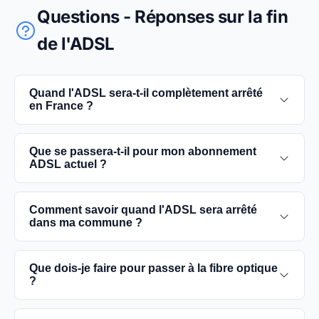
Questions - Réponses sur la fin
de l'ADSL
Quand l'ADSL sera-t-il complètement arrêté
en France ?
L'extinction complète du réseau ADSL est prévue
Que se passera-t-il pour mon abonnement
pour 2030. D'ici là, les utilisateurs sont
ADSL actuel ?
encouragés à basculer vers des connexions fibre
optique, plus rapides et fiables.
Vous pouvez continuer à utiliser votre
Comment savoir quand l'ADSL sera arrêté
abonnement ADSL jusqu'à la date de fermeture du
dans ma commune ?
réseau dans votre commune. Cependant, il est
conseillé de passer à la fibre optique dès que
Les dates précises de fermeture de l'ADSL varient
Que dois-je faire pour passer à la fibre optique
possible pour une meilleure qualité de service.
selon les communes. Vous pouvez trouver ces
?
informations sur notre site en recherchant votre
commune spécifique.
Contactez votre fournisseur d'accès à Internet