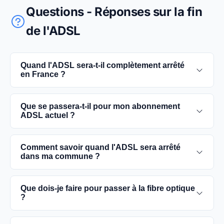
Questions - Réponses sur la fin
de l'ADSL
Quand l'ADSL sera-t-il complètement arrêté
en France ?
L'extinction complète du réseau ADSL est prévue
Que se passera-t-il pour mon abonnement
pour 2030. D'ici là, les utilisateurs sont
ADSL actuel ?
encouragés à basculer vers des connexions fibre
optique, plus rapides et fiables.
Vous pouvez continuer à utiliser votre
Comment savoir quand l'ADSL sera arrêté
abonnement ADSL jusqu'à la date de fermeture du
dans ma commune ?
réseau dans votre commune. Cependant, il est
conseillé de passer à la fibre optique dès que
Les dates précises de fermeture de l'ADSL varient
Que dois-je faire pour passer à la fibre optique
possible pour une meilleure qualité de service.
selon les communes. Vous pouvez trouver ces
?
informations sur notre site en recherchant votre
commune spécifique.
Contactez votre fournisseur d'accès à Internet