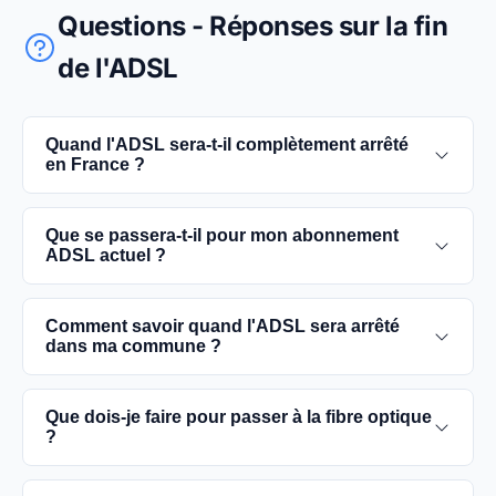
Questions - Réponses sur la fin
de l'ADSL
Quand l'ADSL sera-t-il complètement arrêté
en France ?
L'extinction complète du réseau ADSL est prévue
Que se passera-t-il pour mon abonnement
pour 2030. D'ici là, les utilisateurs sont
ADSL actuel ?
encouragés à basculer vers des connexions fibre
optique, plus rapides et fiables.
Vous pouvez continuer à utiliser votre
Comment savoir quand l'ADSL sera arrêté
abonnement ADSL jusqu'à la date de fermeture du
dans ma commune ?
réseau dans votre commune. Cependant, il est
conseillé de passer à la fibre optique dès que
Les dates précises de fermeture de l'ADSL varient
Que dois-je faire pour passer à la fibre optique
possible pour une meilleure qualité de service.
selon les communes. Vous pouvez trouver ces
?
informations sur notre site en recherchant votre
commune spécifique.
Contactez votre fournisseur d'accès à Internet