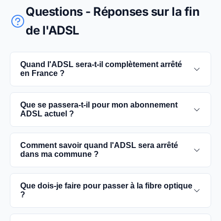
Questions - Réponses sur la fin
de l'ADSL
Quand l'ADSL sera-t-il complètement arrêté
en France ?
L'extinction complète du réseau ADSL est prévue
Que se passera-t-il pour mon abonnement
pour 2030. D'ici là, les utilisateurs sont
ADSL actuel ?
encouragés à basculer vers des connexions fibre
optique, plus rapides et fiables.
Vous pouvez continuer à utiliser votre
Comment savoir quand l'ADSL sera arrêté
abonnement ADSL jusqu'à la date de fermeture du
dans ma commune ?
réseau dans votre commune. Cependant, il est
conseillé de passer à la fibre optique dès que
Les dates précises de fermeture de l'ADSL varient
Que dois-je faire pour passer à la fibre optique
possible pour une meilleure qualité de service.
selon les communes. Vous pouvez trouver ces
?
informations sur notre site en recherchant votre
commune spécifique.
Contactez votre fournisseur d'accès à Internet