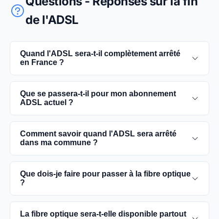
Questions - Réponses sur la fin
de l'ADSL
Quand l'ADSL sera-t-il complètement arrêté
en France ?
L'extinction complète du réseau ADSL est prévue
Que se passera-t-il pour mon abonnement
pour 2030. D'ici là, les utilisateurs sont
ADSL actuel ?
encouragés à basculer vers des connexions fibre
optique, plus rapides et fiables.
Vous pouvez continuer à utiliser votre
Comment savoir quand l'ADSL sera arrêté
abonnement ADSL jusqu'à la date de fermeture du
dans ma commune ?
réseau dans votre commune. Cependant, il est
conseillé de passer à la fibre optique dès que
Les dates précises de fermeture de l'ADSL varient
Que dois-je faire pour passer à la fibre optique
possible pour une meilleure qualité de service.
selon les communes. Vous pouvez trouver ces
?
informations sur notre site en recherchant votre
commune spécifique.
Contactez votre fournisseur d'accès à Internet
La fibre optique sera-t-elle disponible partout