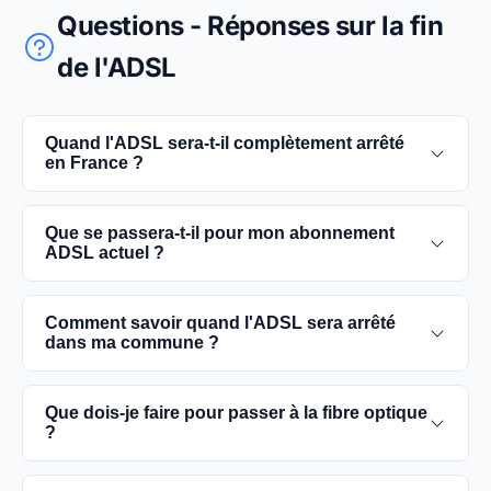
Questions - Réponses sur la fin
de l'ADSL
Quand l'ADSL sera-t-il complètement arrêté
en France ?
L'extinction complète du réseau ADSL est prévue
Que se passera-t-il pour mon abonnement
pour 2030. D'ici là, les utilisateurs sont
ADSL actuel ?
encouragés à basculer vers des connexions fibre
optique, plus rapides et fiables.
Vous pouvez continuer à utiliser votre
Comment savoir quand l'ADSL sera arrêté
abonnement ADSL jusqu'à la date de fermeture du
dans ma commune ?
réseau dans votre commune. Cependant, il est
conseillé de passer à la fibre optique dès que
Les dates précises de fermeture de l'ADSL varient
Que dois-je faire pour passer à la fibre optique
possible pour une meilleure qualité de service.
selon les communes. Vous pouvez trouver ces
?
informations sur notre site en recherchant votre
commune spécifique.
Contactez votre fournisseur d'accès à Internet