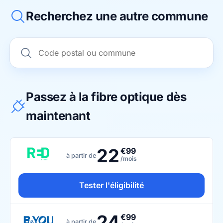
Recherchez une autre commune
Passez à la fibre optique dès
maintenant
22
€99
à partir de
/mois
Tester l'éligibilité
24
€99
à partir de