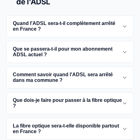
de l'ADSL
Quand l'ADSL sera-t-il complètement arrêté
en France ?
L'extinction complète du réseau ADSL est prévue
Que se passera-t-il pour mon abonnement
pour 2030. D'ici là, les utilisateurs sont
ADSL actuel ?
encouragés à basculer vers des connexions fibre
optique, plus rapides et fiables.
Vous pouvez continuer à utiliser votre
Comment savoir quand l'ADSL sera arrêté
abonnement ADSL jusqu'à la date de fermeture du
dans ma commune ?
réseau dans votre commune. Cependant, il est
conseillé de passer à la fibre optique dès que
Les dates précises de fermeture de l'ADSL varient
Que dois-je faire pour passer à la fibre optique
possible pour une meilleure qualité de service.
selon les communes. Vous pouvez trouver ces
?
informations sur notre site en recherchant votre
commune spécifique.
Contactez votre fournisseur d'accès à Internet
La fibre optique sera-t-elle disponible partout
pour vérifier la disponibilité de la fibre dans votre
en France ?
région et planifier l'installation. La plupart des