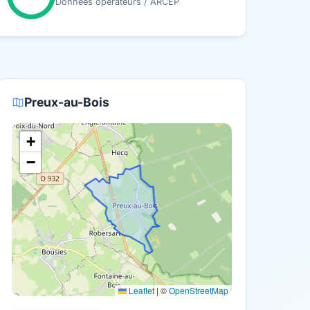
Données opérateurs / ARCEP
Preux-au-Bois
+
−
Leaflet
|
©
OpenStreetMap