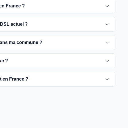
 en France ?
 pour 2030. D'ici là, les utilisateurs sont
DSL actuel ?
e optique, plus rapides et fiables.
ement ADSL jusqu'à la date de fermeture du réseau
 dans ma commune ?
é de passer à la fibre optique dès que possible pour
rient selon les communes. Vous pouvez trouver ces
ue ?
tre commune spécifique.
pour vérifier la disponibilité de la fibre dans votre
ut en France ?
es fournisseurs proposent des offres de migration vers
à rendre la fibre optique accessible dans toute la
t être plus difficiles à couvrir, l'objectif est de
yers français d'ici 2030.