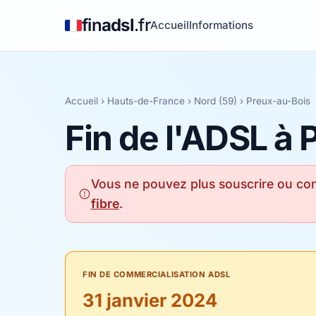
fin
adsl
.fr
Accueil
Informations
Accueil
›
Hauts-de-France
›
Nord (59)
› Preux-au-Bois
Fin de l'ADSL à
Vous ne pouvez plus souscrire ou con
fibre
.
FIN DE COMMERCIALISATION ADSL
31 janvier 2024