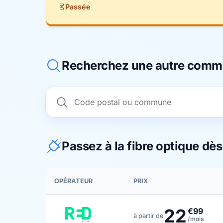
Passée
Recherchez une autre com
Passez à la fibre optique dè
OPÉRATEUR
PRIX
22
€99
à partir de
/mois