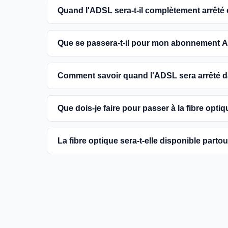
Quand l'ADSL sera-t-il complètement arrêté
L'extinction complète du réseau ADSL est prévue
Que se passera-t-il pour mon abonnement A
encouragés à basculer vers des connexions fibr
Vous pouvez continuer à utiliser votre abonn
Comment savoir quand l'ADSL sera arrêté
dans votre commune. Cependant, il est conseill
une meilleure qualité de service.
Les dates précises de fermeture de l'ADSL va
Que dois-je faire pour passer à la fibre optiq
informations sur notre site en recherchant vo
Contactez votre fournisseur d'accès à Internet 
La fibre optique sera-t-elle disponible parto
région et planifier l'installation. La plupart d
la fibre.
Le gouvernement et les opérateurs travaillent 
France. Bien que certaines zones rurales puissen
fournir un accès à la fibre à la majorité des fo